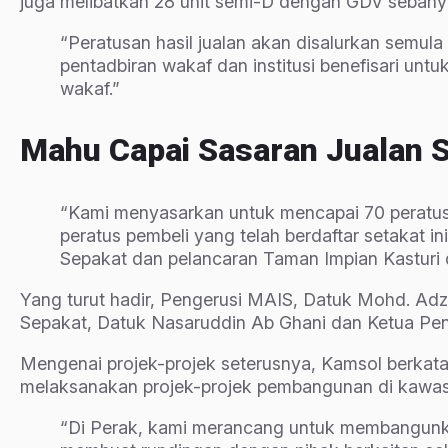
juga melibatkan 28 unit semi-D dengan GDV sebany
“Peratusan hasil jualan akan disalurkan semul
pentadbiran wakaf dan institusi be­nefisari 
wakaf.”
Mahu Capai Sasaran Jualan 
“Kami menyasarkan untuk mencapai 70 peratus 
peratus pembeli yang telah berdaftar setakat 
Sepakat dan pelancaran Taman Impian Kasturi di 
Yang turut hadir, Pengerusi MAIS, Datuk Mohd. Ad
Sepakat, Datuk Nasaruddin Ab Ghani dan Ketua Pen
Mengenai projek-projek sete­rusnya, Kamsol berka
melaksanakan projek-projek pembangunan di kawasa
“Di Perak, kami merancang untuk membangunk