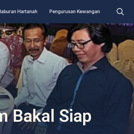
laburan Hartanah
Pengurusan Kewangan
Search
for:
m Bakal Siap