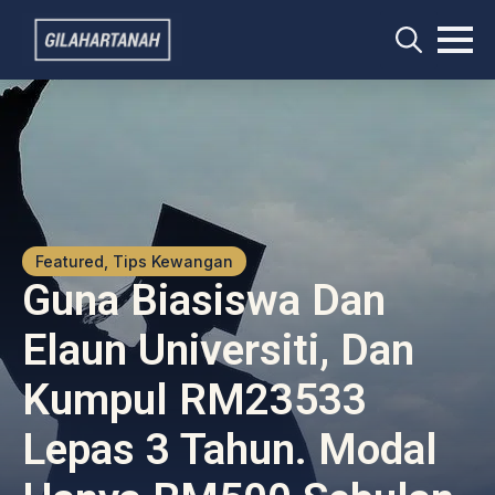
Search
for:
Featured, Tips Kewangan
Guna Biasiswa Dan
Elaun Universiti, Dan
Kumpul RM23533
Lepas 3 Tahun. Modal