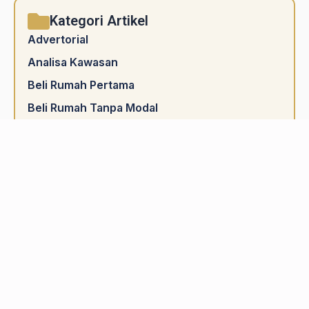
Kategori Artikel
Advertorial
Analisa Kawasan
Beli Rumah Pertama
Beli Rumah Tanpa Modal
Berita Terkini
Featured
Kisah Inspirasi
Nak cari rumah ada cashback?
Pelaburan Hartanah
Pengurusan Kewangan