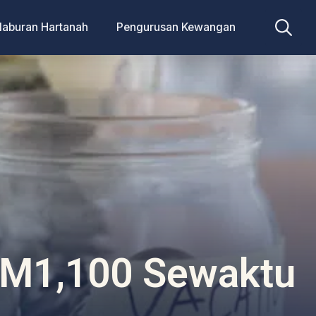
laburan Hartanah
Pengurusan Kewangan
Search
for:
 RM1,100 Sewaktu