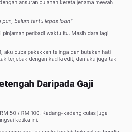
 dengan ansuran bulanan kereta jenama mewah
h pun, belum tentu lepas loan”
 pinjaman peribadi waktu itu. Masih dara lagi
i, aku cuba pekakkan telinga dan butakan hati
ak terjebak dengan kad kredit, dan aku juga tak
etengah Daripada Gaji
 RM 50 / RM 100. Kadang-kadang culas juga
gsai ketika ini.
Apa yang ada, aku pakai malah baju seluar
bundle