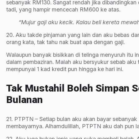
sebanyak RM130. Sangat rendah jika dibandingkan
tadi, yang hampir mencecah RM600 ke atas.
“Mujur gaji aku kecik. Kalau beli kereta mewa
20.
Aku takde pinjaman yang lain dan aku bebas dari
orang kata, tak tahu nak buat apa dengan gaji.
Walaupun banyak bisikkan di telinga menyuruh itu in
dalam pembaziran. Malah aku bersyukur sebab aku t
mempunyai 1 kad kredit pun hingga ke hari ini.
Tak Mustahil Boleh Simpan S
Bulanan
21. PTPTN – Setiap bulan aku akan bayar sebanyak
membayarnya. Alhamdulillah, PTPTN aku dah pun lan
22. Aku juga bukan jenis yang suka membeli belah. 