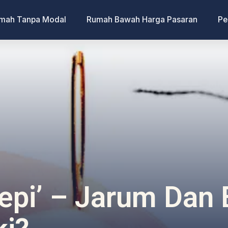
umah Tanpa Modal
Rumah Bawah Harga Pasaran
Pe
 Tepi’ – Jarum Dan