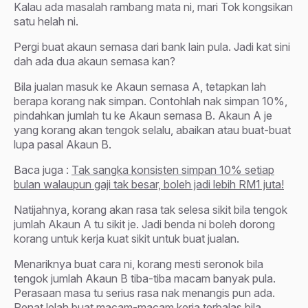
Kalau ada masalah rambang mata ni, mari Tok kongsikan
satu helah ni.
Pergi buat akaun semasa dari bank lain pula. Jadi kat sini
dah ada dua akaun semasa kan?
Bila jualan masuk ke Akaun semasa A, tetapkan lah
berapa korang nak simpan. Contohlah nak simpan 10%,
pindahkan jumlah tu ke Akaun semasa B. Akaun A je
yang korang akan tengok selalu, abaikan atau buat-buat
lupa pasal Akaun B.
Baca juga :
Tak sangka konsisten simpan 10% setiap
bulan walaupun gaji tak besar, boleh jadi lebih RM1 juta!
Natijahnya, korang akan rasa tak selesa sikit bila tengok
jumlah Akaun A tu sikit je. Jadi benda ni boleh dorong
korang untuk kerja kuat sikit untuk buat jualan.
Menariknya buat cara ni, korang mesti seronok bila
tengok jumlah Akaun B tiba-tiba macam banyak pula.
Perasaan masa tu serius rasa nak menangis pun ada.
Penat lelah buat macam-macam kerja terbalas bila