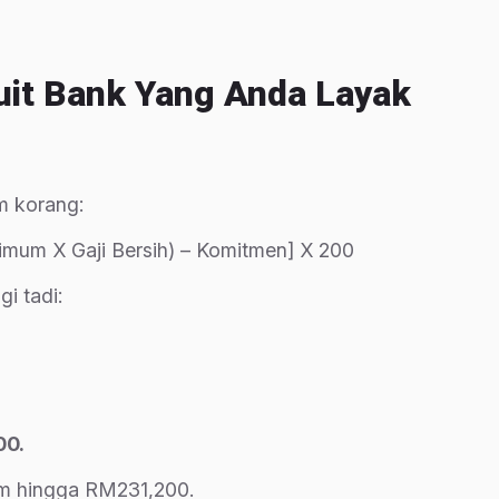
uit Bank Yang Anda Layak
m korang:
um X Gaji Bersih) – Komitmen] X 200
i tadi:
00.
um hingga RM231,200.