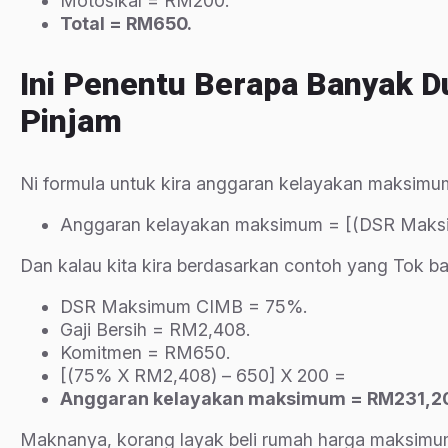
Motosikal = RM200.
Total = RM650.
Ini Penentu Berapa Banyak D
Pinjam
Ni formula untuk kira anggaran kelayakan maksimu
Anggaran kelayakan maksimum = [(DSR Maksim
Dan kalau kita kira berdasarkan contoh yang Tok bag
DSR Maksimum CIMB = 75%.
Gaji Bersih = RM2,408.
Komitmen = RM650.
[(75% X RM2,408) – 650] X 200 =
Anggaran kelayakan maksimum = RM231,2
Maknanya, korang layak beli rumah harga maksim