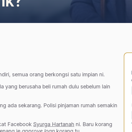
nk?
diri, semua orang berkongsi satu impian ni.
 yang berusaha beli rumah dulu sebelum lain
ng ada sekarang. Polisi pinjaman rumah semakin
dekat Facebook
Syurga Hartanah
ni. Baru korang
senang je
approve loan
korang tu.