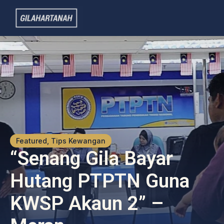
Featured, Tips Kewangan
“Senang Gila Bayar
Hutang PTPTN Guna
KWSP Akaun 2” –