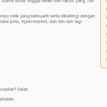
utama untuk tinggal selain dari faktor yang Tok
u milik yang berkualiti serta dikelilingi dengan
alai polis,
hypermarket
, dan lain-lain lagi.
spital? Salah.
sihatan.