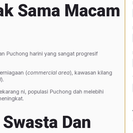
Tak Sama Macam
 Puchong harini yang sangat progresif
erniagaan (
commercial area
), kawasan kilang
l
).
karang ni, populasi Puchong dah melebihi
eningkat.
 Swasta Dan