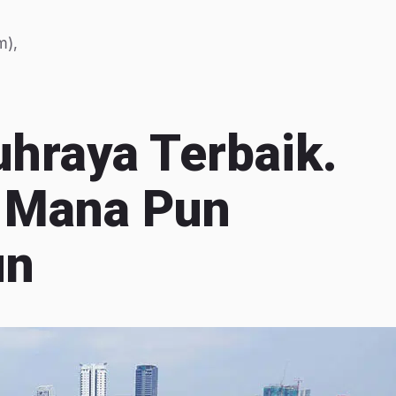
m),
hraya Terbaik.
-Mana Pun
un