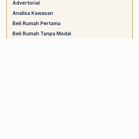
Advertorial
Analisa Kawasan
Beli Rumah Pertama
Beli Rumah Tanpa Modal
Berita Terkini
Featured
Kisah Inspirasi
Nak cari rumah ada cashback?
Pelaburan Hartanah
Pengurusan Kewangan