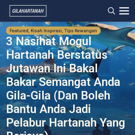
Search
for:
Featured, Kisah Inspirasi, Tips Kewangan
3 Nasihat Mogul
Hartanah Berstatus
Jutawan Ini Bakal
Bakar Semangat Anda
Gila-Gila (dan Boleh
Bantu Anda Jadi
Pelabur Hartanah Yang