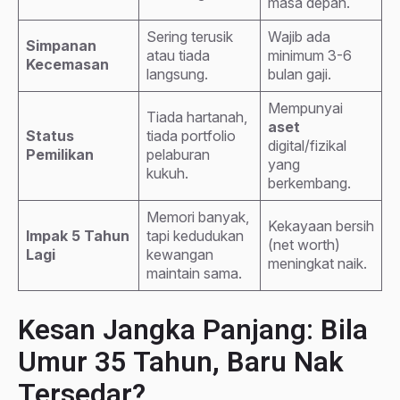
masa depan.
Sering terusik
Wajib ada
Simpanan
atau tiada
minimum 3-6
Kecemasan
langsung.
bulan gaji.
Mempunyai
Tiada hartanah,
aset
Status
tiada portfolio
digital/fizikal
Pemilikan
pelaburan
yang
kukuh.
berkembang.
Memori banyak,
Kekayaan bersih
Impak 5 Tahun
tapi kedudukan
(net worth)
Lagi
kewangan
meningkat naik.
maintain sama.
Kesan Jangka Panjang: Bila
Umur 35 Tahun, Baru Nak
Tersedar?