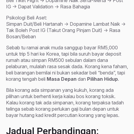
Beli Tiket Flight -> Dopamine Naik Serta-Merta -> Post
IG -> Dapat Validation -> Rasa Bahagia
Psikologi Beli Aset:
Simpan Duit/Beli Hartanah -> Dopamine Lambat Naik ->
Tak Boleh Post IG (Takut Orang Pinjam Duit) -> Rasa
Bosan/Beban
Sebab tu ramai anak muda sanggup bayar RM5,000
untuk trip 5 hari ke Korea, tapi bila suruh bayar deposit
rumah atau simpan RM500 sebulan dalam dana
pelaburan, mulalah rasa sesak dada. Korang kena faham,
beli barangan bernilai ni bukan sekadar beli “benda”, tapi
korang tengah beli
Masa Depan
dan
Pilihan Hidup
.
Bila korang ada simpanan yang kukuh, korang ada
pilihan untuk berhenti kerja kalau bos korang toksik.
Kalau korang tak ada simpanan, korang terpaksa tadah
telinga sebab korang perlukan gaji bulan depan untuk
bayar hutang kad kredit percutian korang yang lepas.
Jadual Perbandingan: