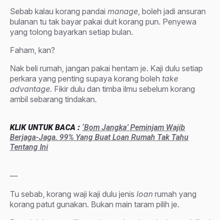
Sebab kalau korang pandai
manage
, boleh jadi ansuran
bulanan tu tak bayar pakai duit korang pun. Penyewa
yang tolong bayarkan setiap bulan.
Faham, kan?
Nak beli rumah, jangan pakai hentam je. Kaji dulu setiap
perkara yang penting supaya korang boleh
take
advantage.
Fikir dulu dan timba ilmu sebelum korang
ambil sebarang tindakan.
KLIK UNTUK BACA :
‘Bom Jangka’ Peminjam Wajib
Berjaga-Jaga. 99% Yang Buat Loan Rumah Tak Tahu
Tentang Ini
—
Tu sebab, korang waji kaji dulu jenis
loan
rumah yang
korang patut gunakan. Bukan main taram pilih je.