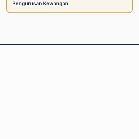
Pengurusan Kewangan
Portal majalah hartanah Malaysia terkemuka. Menyediakan
tips kewangan, analisa kawasan, dan panduan pelaburan
hartanah untuk semua.
Pautan Pantas
Beli Rumah Pertama
Beli Rumah Tanpa Modal
Rumah Bawah Harga Pasaran