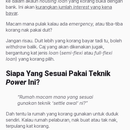
ke dalam akaun
housing loan
yang korang buka dengan
bank. Ini akan
kurangkan jumlah
interest
yang kena
bayar
.
Macam mana pulak kalau ada
emergency,
atau tiba-tiba
korang nak pakai duit?
Jangan risau. Duit lebih yang korang bayar tadi tu, boleh
withdraw
balik. Caj yang akan dikenakan jugak,
bergantung kat jenis
loan
(
semi-flexi
atau
full-flexi
loan
) yang korang pilih.
Siapa Yang Sesuai Pakai Teknik
Power
Ini?
“Rumah macam mana yang sesuai
gunakan teknik ‘settle awal’ ni?”
Dah tentu la rumah yang korang gunakan untuk duduk
sendiri. Kalau rumah pelaburan, nak buat atau tak nak,
terpulang kat korang.