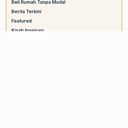
Beli Rumah Tanpa Modal
Berita Terkini
Featured
Kisah Inspirasi
Nak cari rumah ada cashback?
Pelaburan Hartanah
Pengurusan Kewangan