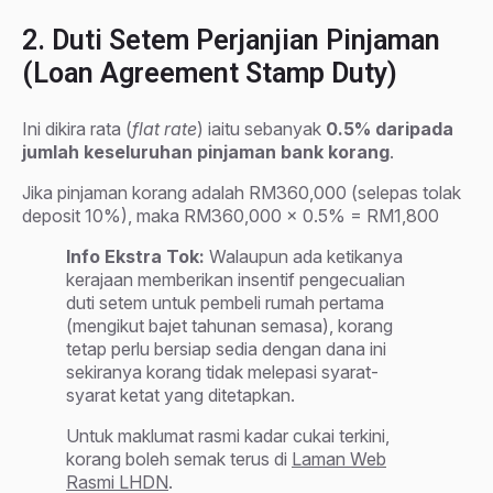
2. Duti Setem Perjanjian Pinjaman
(Loan Agreement Stamp Duty)
Ini dikira rata (
flat rate
) iaitu sebanyak
0.5% daripada
jumlah keseluruhan pinjaman bank korang
.
Jika pinjaman korang adalah RM360,000 (selepas tolak
deposit 10%), maka RM360,000 x 0.5% = RM1,800
Info Ekstra Tok:
Walaupun ada ketikanya
kerajaan memberikan insentif pengecualian
duti setem untuk pembeli rumah pertama
(mengikut bajet tahunan semasa), korang
tetap perlu bersiap sedia dengan dana ini
sekiranya korang tidak melepasi syarat-
syarat ketat yang ditetapkan.
Untuk maklumat rasmi kadar cukai terkini,
korang boleh semak terus di
Laman Web
Rasmi LHDN
.