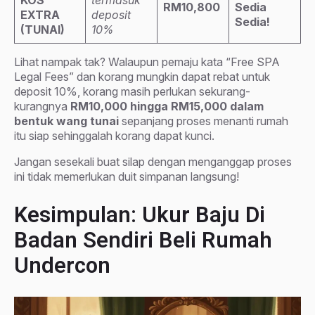
KOS
termasuk
RM10,800
Sedia
EXTRA
deposit
Sedia!
(TUNAI)
10%
Lihat nampak tak? Walaupun pemaju kata “Free SPA
Legal Fees” dan korang mungkin dapat rebat untuk
deposit 10%, korang masih perlukan sekurang-
kurangnya
RM10,000 hingga RM15,000 dalam
bentuk wang tunai
sepanjang proses menanti rumah
itu siap sehinggalah korang dapat kunci.
Jangan sesekali buat silap dengan menganggap proses
ini tidak memerlukan duit simpanan langsung!
Kesimpulan: Ukur Baju Di
Badan Sendiri Beli Rumah
Undercon