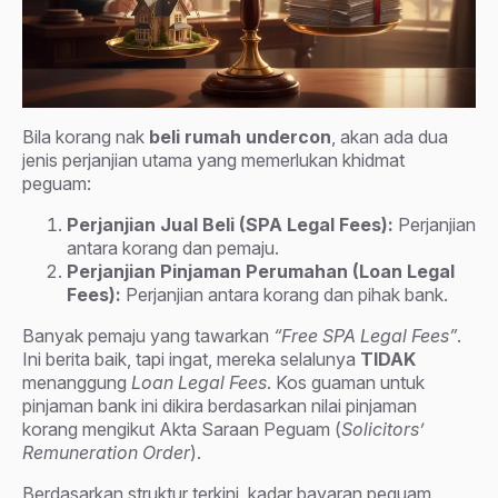
Bila korang nak
beli rumah undercon
, akan ada dua
jenis perjanjian utama yang memerlukan khidmat
peguam:
Perjanjian Jual Beli (SPA Legal Fees):
Perjanjian
antara korang dan pemaju.
Perjanjian Pinjaman Perumahan (Loan Legal
Fees):
Perjanjian antara korang dan pihak bank.
Banyak pemaju yang tawarkan
“Free SPA Legal Fees”
.
Ini berita baik, tapi ingat, mereka selalunya
TIDAK
menanggung
Loan Legal Fees
. Kos guaman untuk
pinjaman bank ini dikira berdasarkan nilai pinjaman
korang mengikut Akta Saraan Peguam (
Solicitors’
Remuneration Order
).
Berdasarkan struktur terkini, kadar bayaran peguam