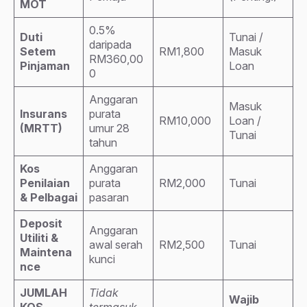
MOT
0.5%
Duti
Tunai /
daripada
Setem
RM1,800
Masuk
RM360,00
Pinjaman
Loan
0
Anggaran
Masuk
Insurans
purata
RM10,000
Loan /
(MRTT)
umur 28
Tunai
tahun
Kos
Anggaran
Penilaian
purata
RM2,000
Tunai
& Pelbagai
pasaran
Deposit
Anggaran
Utiliti &
awal serah
RM2,500
Tunai
Maintena
kunci
nce
JUMLAH
Tidak
Wajib