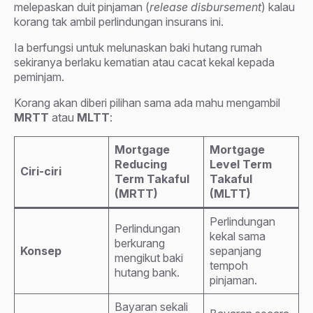
melepaskan duit pinjaman (
release disbursement
) kalau
korang tak ambil perlindungan insurans ini.
Ia berfungsi untuk melunaskan baki hutang rumah
sekiranya berlaku kematian atau cacat kekal kepada
peminjam.
Korang akan diberi pilihan sama ada mahu mengambil
MRTT
atau
MLTT
:
Mortgage
Mortgage
Reducing
Level Term
Ciri-ciri
Term Takaful
Takaful
(MRTT)
(MLTT)
Perlindungan
Perlindungan
kekal sama
berkurang
Konsep
sepanjang
mengikut baki
tempoh
hutang bank.
pinjaman.
Bayaran sekali