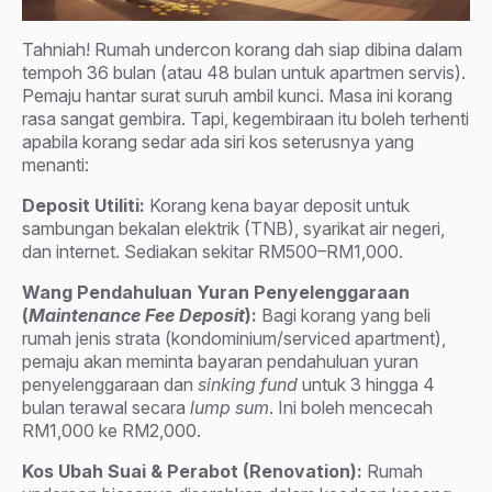
Tahniah! Rumah undercon korang dah siap dibina dalam
tempoh 36 bulan (atau 48 bulan untuk apartmen servis).
Pemaju hantar surat suruh ambil kunci. Masa ini korang
rasa sangat gembira. Tapi, kegembiraan itu boleh terhenti
apabila korang sedar ada siri kos seterusnya yang
menanti:
Deposit Utiliti:
Korang kena bayar deposit untuk
sambungan bekalan elektrik (TNB), syarikat air negeri,
dan internet. Sediakan sekitar RM500–RM1,000.
Wang Pendahuluan Yuran Penyelenggaraan
(
Maintenance Fee Deposit
):
Bagi korang yang beli
rumah jenis strata (kondominium/serviced apartment),
pemaju akan meminta bayaran pendahuluan yuran
penyelenggaraan dan
sinking fund
untuk 3 hingga 4
bulan terawal secara
lump sum
. Ini boleh mencecah
RM1,000 ke RM2,000.
Kos Ubah Suai & Perabot (Renovation):
Rumah