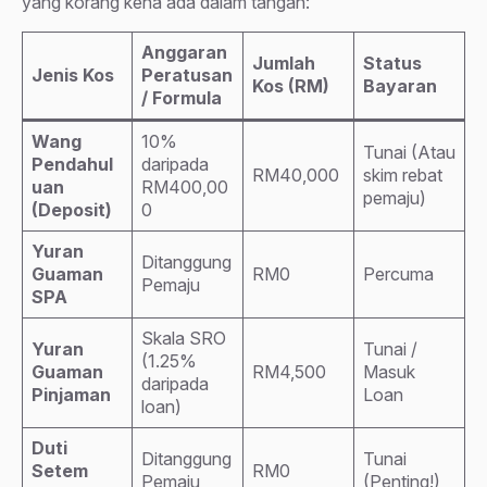
yang korang kena ada dalam tangan:
Anggaran
Jumlah
Status
Jenis Kos
Peratusan
Kos (RM)
Bayaran
/ Formula
Wang
10%
Tunai (Atau
Pendahul
daripada
RM40,000
skim rebat
uan
RM400,00
pemaju)
(Deposit)
0
Yuran
Ditanggung
Guaman
RM0
Percuma
Pemaju
SPA
Skala SRO
Yuran
Tunai /
(1.25%
Guaman
RM4,500
Masuk
daripada
Pinjaman
Loan
loan)
Duti
Ditanggung
Tunai
Setem
RM0
Pemaju
(Penting!)