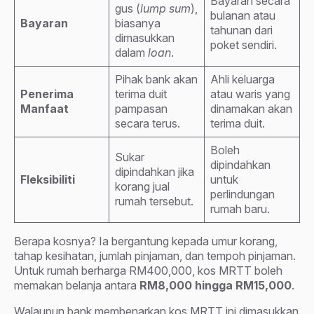
Bayaran secara
gus (
lump sum
),
bulanan atau
Bayaran
biasanya
tahunan dari
dimasukkan
poket sendiri.
dalam
loan
.
Pihak bank akan
Ahli keluarga
Penerima
terima duit
atau waris yang
Manfaat
pampasan
dinamakan akan
secara terus.
terima duit.
Boleh
Sukar
dipindahkan
dipindahkan jika
Fleksibiliti
untuk
korang jual
perlindungan
rumah tersebut.
rumah baru.
Berapa kosnya? Ia bergantung kepada umur korang,
tahap kesihatan, jumlah pinjaman, dan tempoh pinjaman.
Untuk rumah berharga RM400,000, kos MRTT boleh
memakan belanja antara
RM8,000 hingga RM15,000
.
Walaupun bank membenarkan kos MRTT ini dimasukkan