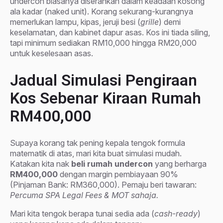
undercon biasanya diserahkan dalam keadaan kosong
ala kadar (naked unit). Korang sekurang-kurangnya
memerlukan lampu, kipas, jeruji besi (
grille
) demi
keselamatan, dan kabinet dapur asas. Kos ini tiada siling,
tapi minimum sediakan RM10,000 hingga RM20,000
untuk keselesaan asas.
Jadual Simulasi Pengiraan
Kos Sebenar Kiraan Rumah
RM400,000
Supaya korang tak pening kepala tengok formula
matematik di atas, mari kita buat simulasi mudah.
Katakan kita nak
beli rumah undercon
yang berharga
RM400,000
dengan margin pembiayaan 90%
(Pinjaman Bank: RM360,000). Pemaju beri tawaran:
Percuma SPA Legal Fees & MOT sahaja.
Mari kita tengok berapa tunai sedia ada (
cash-ready
)