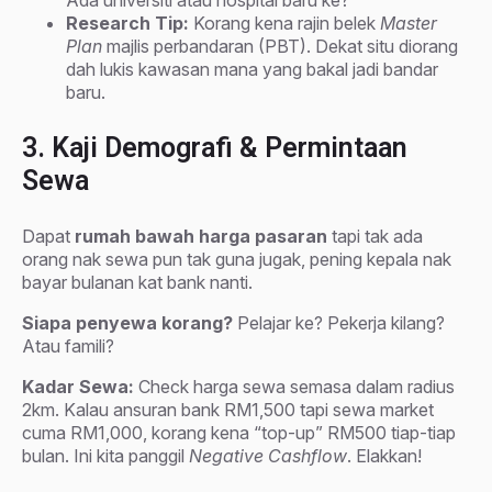
Ada universiti atau hospital baru ke?
Research Tip:
Korang kena rajin belek
Master
Plan
majlis perbandaran (PBT). Dekat situ diorang
dah lukis kawasan mana yang bakal jadi bandar
baru.
3. Kaji Demografi & Permintaan
Sewa
Dapat
rumah bawah harga pasaran
tapi tak ada
orang nak sewa pun tak guna jugak, pening kepala nak
bayar bulanan kat bank nanti.
Siapa penyewa korang?
Pelajar ke? Pekerja kilang?
Atau famili?
Kadar Sewa:
Check harga sewa semasa dalam radius
2km. Kalau ansuran bank RM1,500 tapi sewa market
cuma RM1,000, korang kena “top-up” RM500 tiap-tiap
bulan. Ini kita panggil
Negative Cashflow
. Elakkan!