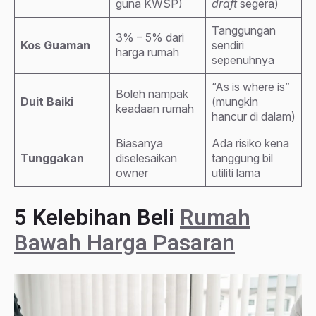
guna KWSP)
draft
segera)
Tanggungan
3% – 5% dari
Kos Guaman
sendiri
harga rumah
sepenuhnya
“As is where is”
Boleh nampak
Duit Baiki
(mungkin
keadaan rumah
hancur di dalam)
Biasanya
Ada risiko kena
Tunggakan
diselesaikan
tanggung bil
owner
utiliti lama
5 Kelebihan Beli
Rumah
Bawah Harga Pasaran