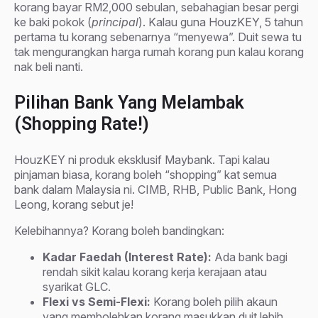
korang bayar RM2,000 sebulan, sebahagian besar pergi
ke baki pokok (
principal
). Kalau guna HouzKEY, 5 tahun
pertama tu korang sebenarnya “menyewa”. Duit sewa tu
tak mengurangkan harga rumah korang pun kalau korang
nak beli nanti.
Pilihan Bank Yang Melambak
(Shopping Rate!)
HouzKEY ni produk eksklusif Maybank. Tapi kalau
pinjaman biasa, korang boleh “shopping” kat semua
bank dalam Malaysia ni. CIMB, RHB, Public Bank, Hong
Leong, korang sebut je!
Kelebihannya? Korang boleh bandingkan:
Kadar Faedah (Interest Rate):
Ada bank bagi
rendah sikit kalau korang kerja kerajaan atau
syarikat GLC.
Flexi vs Semi-Flexi:
Korang boleh pilih akaun
yang membolehkan korang masukkan duit lebih