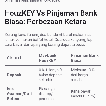
pinjaman bank biasa (mortgage).
HouzKEY Vs Pinjaman Bank
Biasa: Perbezaan Ketara
Korang kena faham, dua benda ni ibarat makan nasi
lemak vs makan buffet hotel. Dua-dua kenyang, tapi
cara bayar dan apa yang korang dapat tu beza.
Maybank
Pinjaman Bank
Ciri-ciri
HouzKEY
Biasa
0% (Hanya 3
Minimum 10%
Deposit
bulan deposit
dari harga
sekuriti)
rumah
Kos
Biasanya
Kena bayar
Guaman/Duti
diserap/
sendiri (3-5%)
Setem
percuma