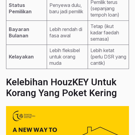
Pemilik terus
Status
Penyewa dulu,
(sepanjang
Pemilikan
baru jadi pemilik
tempoh loan)
Tetap (ikut
Bayaran
Lebih rendah di
kadar faedah
Bulanan
fasa awal
semasa)
Lebih fleksibel
Lebih ketat
Kelayakan
untuk orang
(perlu DSR yang
muda
cantik)
Kelebihan HouzKEY Untuk
Korang Yang Poket Kering