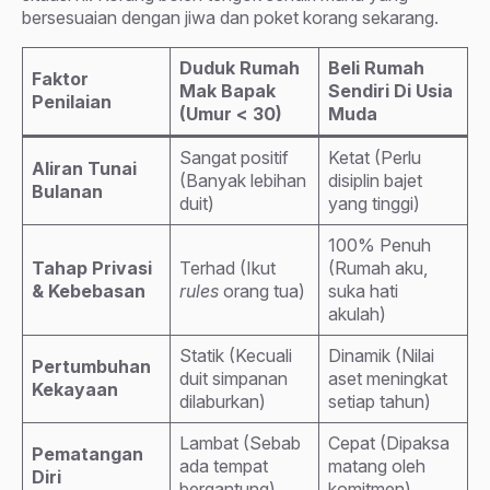
bersesuaian dengan jiwa dan poket korang sekarang.
Duduk Rumah
Beli Rumah
Faktor
Mak Bapak
Sendiri Di Usia
Penilaian
(Umur < 30)
Muda
Sangat positif
Ketat (Perlu
Aliran Tunai
(Banyak lebihan
disiplin bajet
Bulanan
duit)
yang tinggi)
100% Penuh
Tahap Privasi
Terhad (Ikut
(Rumah aku,
& Kebebasan
rules
orang tua)
suka hati
akulah)
Statik (Kecuali
Dinamik (Nilai
Pertumbuhan
duit simpanan
aset meningkat
Kekayaan
dilaburkan)
setiap tahun)
Lambat (Sebab
Cepat (Dipaksa
Pematangan
ada tempat
matang oleh
Diri
bergantung)
komitmen)