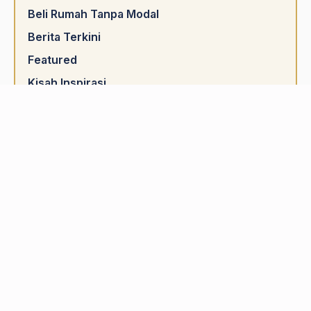
Beli Rumah Tanpa Modal
Berita Terkini
Featured
Kisah Inspirasi
Nak cari rumah ada cashback?
Pelaburan Hartanah
Pengurusan Kewangan