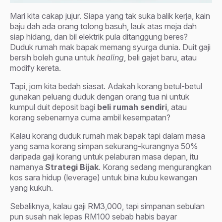
Mari kita cakap jujur. Siapa yang tak suka balik kerja, kain
baju dah ada orang tolong basuh, lauk atas meja dah
siap hidang, dan bil elektrik pula ditanggung beres?
Duduk rumah mak bapak memang syurga dunia. Duit gaji
bersih boleh guna untuk
healing
, beli gajet baru, atau
modify kereta.
Tapi, jom kita bedah siasat. Adakah korang betul-betul
gunakan peluang duduk dengan orang tua ni untuk
kumpul duit deposit bagi
beli rumah sendiri
, atau
korang sebenarnya cuma ambil kesempatan?
Kalau korang duduk rumah mak bapak tapi dalam masa
yang sama korang simpan sekurang-kurangnya 50%
daripada gaji korang untuk pelaburan masa depan, itu
namanya
Strategi Bijak
. Korang sedang mengurangkan
kos sara hidup (leverage) untuk bina kubu kewangan
yang kukuh.
Sebaliknya, kalau gaji RM3,000, tapi simpanan sebulan
pun susah nak lepas RM100 sebab habis bayar