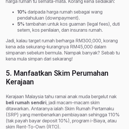
harga rumah tu semata-mata. Korang kena sediakan:
10%
daripada harga rumah sebagai wang
pendahuluan (downpayment).
5%
tambahan untuk kos guaman (legal fees), duti
setem, kos penilaian, dan insurans rumah.
Jadi, kalau target rumah berharga RM300,000, korang
kena ada sekurang-kurangnya RM45,000 dalam
simpanan sebelum bermula. Nampak banyak? Sebab tu
kena mula simpan dari sekarang!
5. Manfaatkan Skim Perumahan
Kerajaan
Kerajaan Malaysia tahu ramai anak muda bergelut nak
beli rumah sendiri
, jadi macam-macam skim
ditawarkan. Antaranya ialah Skim Rumah Pertamaku
(SRP) yang membenarkan pembiayaan sehingga 110%
(tak payah bayar deposit 10%), program i-Biaya, atau
skim Rent-To-Own (RTO).