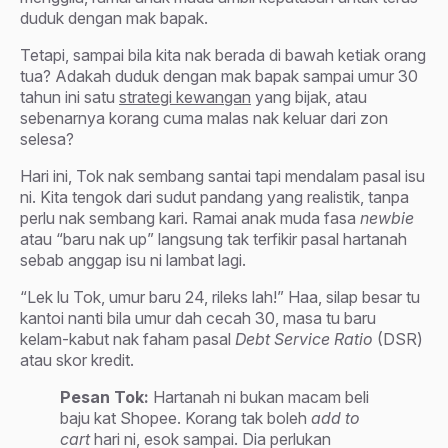
duduk dengan mak bapak.
Tetapi, sampai bila kita nak berada di bawah ketiak orang
tua? Adakah duduk dengan mak bapak sampai umur 30
tahun ini satu
strategi kewangan
yang bijak, atau
sebenarnya korang cuma malas nak keluar dari zon
selesa?
Hari ini, Tok nak sembang santai tapi mendalam pasal isu
ni. Kita tengok dari sudut pandang yang realistik, tanpa
perlu nak sembang kari. Ramai anak muda fasa
newbie
atau “baru nak up” langsung tak terfikir pasal hartanah
sebab anggap isu ni lambat lagi.
“Lek lu Tok, umur baru 24, rileks lah!” Haa, silap besar tu
kantoi nanti bila umur dah cecah 30, masa tu baru
kelam-kabut nak faham pasal
Debt Service Ratio
(DSR)
atau skor kredit.
Pesan Tok:
Hartanah ni bukan macam beli
baju kat Shopee. Korang tak boleh
add to
cart
hari ni, esok sampai. Dia perlukan