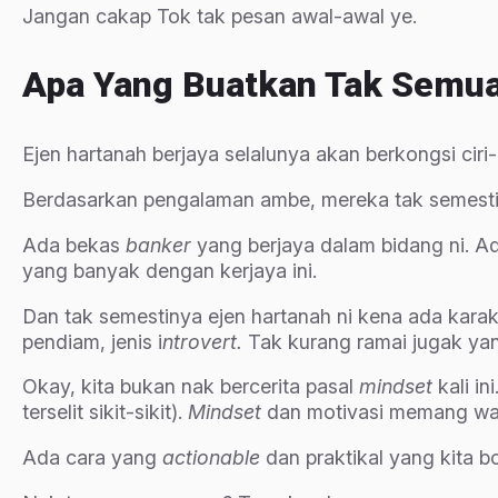
Jangan cakap Tok tak pesan awal-awal ye.
Apa Yang Buatkan Tak Semu
Ejen hartanah berjaya selalunya akan berkongsi ciri-
Berdasarkan pengalaman ambe, mereka tak semestiny
Ada bekas
banker
yang berjaya dalam bidang ni. A
yang banyak dengan kerjaya ini.
Dan tak semestinya ejen hartanah ni kena ada karak
pendiam, jenis i
ntrovert.
Tak kurang ramai jugak ya
Okay, kita bukan nak bercerita pasal
mindset
kali i
terselit sikit-sikit).
Mindset
dan motivasi memang waj
Ada cara yang
actionable
dan praktikal yang kita b