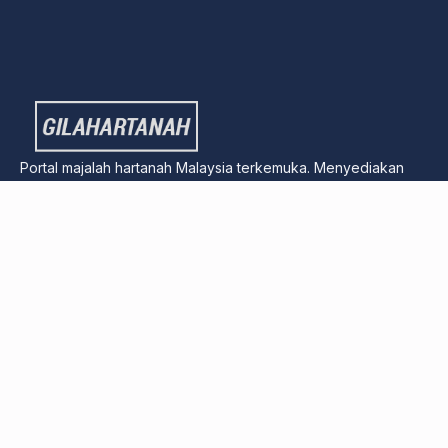
Portal majalah hartanah Malaysia terkemuka. Menyediakan
tips kewangan, analisa kawasan, dan panduan pelaburan
hartanah untuk semua.
Pautan Pantas
Beli Rumah Pertama
Beli Rumah Tanpa Modal
Rumah Bawah Harga Pasaran
Pelaburan Hartanah
Pengurusan Kewangan
Media Sosial
©2026 GH Media Ventures Sdn. Bhd. All Rights Reserved.